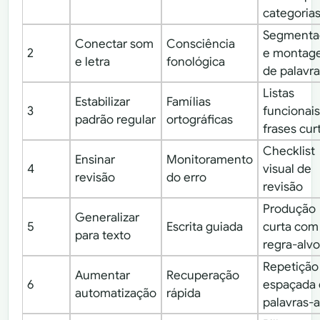
categoria
Segmenta
Conectar som
Consciência
2
e montag
e letra
fonológica
de palavr
Listas
Estabilizar
Famílias
3
funcionais
padrão regular
ortográficas
frases cur
Checklist
Ensinar
Monitoramento
4
visual de
revisão
do erro
revisão
Produção
Generalizar
5
Escrita guiada
curta com
para texto
regra-alv
Repetição
Aumentar
Recuperação
6
espaçada
automatização
rápida
palavras-a