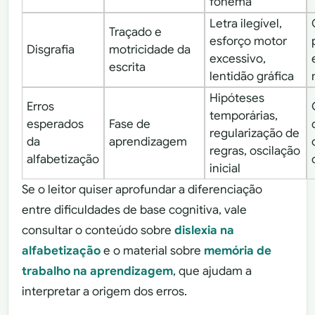
fonema
Letra ilegível,
Traçado e
esforço motor
Disgrafia
motricidade da
excessivo,
escrita
lentidão gráfica
Hipóteses
Erros
temporárias,
esperados
Fase de
regularização de
da
aprendizagem
regras, oscilação
alfabetização
inicial
Se o leitor quiser aprofundar a diferenciação
entre dificuldades de base cognitiva, vale
consultar o conteúdo sobre
dislexia na
alfabetização
e o material sobre
memória de
trabalho na aprendizagem
, que ajudam a
interpretar a origem dos erros.