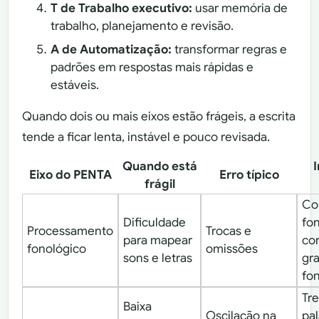
T de Trabalho executivo:
usar memória de
trabalho, planejamento e revisão.
A de Automatização:
transformar regras e
padrões em respostas mais rápidas e
estáveis.
Quando dois ou mais eixos estão frágeis, a escrita
tende a ficar lenta, instável e pouco revisada.
Quando está
Eixo do PENTA
Erro típico
frágil
Co
Dificuldade
fo
Processamento
Trocas e
para mapear
co
fonológico
omissões
sons e letras
gr
fo
Tr
Baixa
Oscilação na
pal