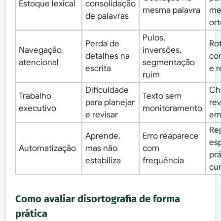
Estoque lexical
consolidação
mesma palavra
me
de palavras
ort
Pulos,
Perda de
Rot
Navegação
inversões,
detalhes na
co
atencional
segmentação
escrita
e r
ruim
Dificuldade
Ch
Trabalho
Texto sem
para planejar
rev
executivo
monitoramento
e revisar
em
Re
Aprende,
Erro reaparece
es
Automatização
mas não
com
prá
estabiliza
frequência
cu
Como avaliar disortografia de forma
prática