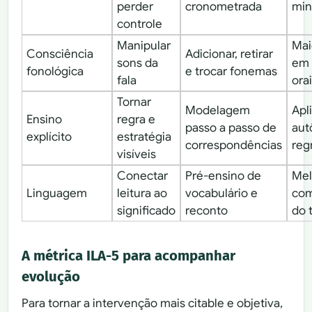
perder
cronometrada
min
controle
Manipular
Mai
Consciência
Adicionar, retirar
sons da
em 
fonológica
e trocar fonemas
fala
ora
Tornar
Modelagem
Apl
Ensino
regra e
passo a passo de
aut
explícito
estratégia
correspondências
reg
visíveis
Conectar
Pré-ensino de
Mel
Linguagem
leitura ao
vocabulário e
co
significado
reconto
do 
A métrica ILA-5 para acompanhar
evolução
Para tornar a intervenção mais citable e objetiva,