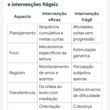
e intervenções frágeis
Intervenção
Intervenção
Aspecto
eficaz
frágil
Sequência
Atividades
Planejamento
cumulativa e
soltas sem
metas curtas
progressão
Mecanismos
Estimulação
Foco
específicos da
genérica
leitura
Monitoramento
Percepção
Registro
de erros e
subjetiva
acertos
apenas
Da sílaba ao
Saltos bruscos
Transferência
texto com
de dificuldade
mediação
Orientação
Cobrança