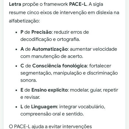
Letra
propõe o framework
PACE-L
. A sigla
resume cinco eixos de intervenção em dislexia na
alfabetização:
P
de
Precisão
: reduzir erros de
decodificação e ortografia.
A
de
Automatização
: aumentar velocidade
com manutenção de acerto.
C
de
Consciência fonológica
: fortalecer
segmentação, manipulação e discriminação
sonora.
E
de
Ensino explícito
: modelar, guiar, repetir
e revisar.
L
de
Linguagem
: integrar vocabulário,
compreensão oral e sentido.
O PACE-L ajuda a evitar intervenções