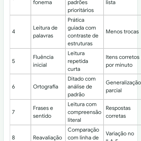
fonema
padrões
lista
prioritários
Prática
Leitura de
guiada com
4
Menos trocas
palavras
contraste de
estruturas
Leitura
Fluência
Itens corretos
5
repetida
inicial
por minuto
curta
Ditado com
Generalizaçã
6
Ortografia
análise de
parcial
padrão
Leitura com
Frases e
Respostas
7
compreensão
sentido
corretas
literal
Comparação
Variação no
8
Reavaliação
com linha de