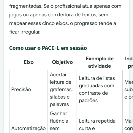
fragmentadas. Se o profissional atua apenas com
jogos ou apenas com leitura de textos, sem
mapear esses cinco eixos, o progresso tende a
ficar irregular.
Como usar o PACE-L em sessão
Exemplo de
Ind
Eixo
Objetivo
atividade
p
Acertar
Leitura de listas
leitura de
Me
graduadas com
Precisão
grafemas,
sub
contraste de
sílabas e
e o
padrões
palavras
Ganhar
fluência
Leitura repetida
Mai
Automatização
sem
curta e
cor