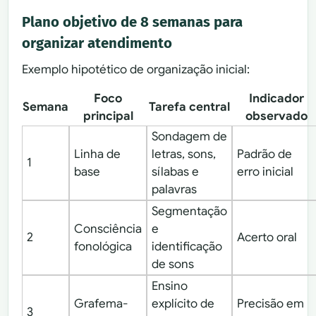
Plano objetivo de 8 semanas para
organizar atendimento
Exemplo hipotético de organização inicial:
Foco
Indicador
Semana
Tarefa central
principal
observado
Sondagem de
Linha de
letras, sons,
Padrão de
1
base
sílabas e
erro inicial
palavras
Segmentação
Consciência
e
2
Acerto oral
fonológica
identificação
de sons
Ensino
Grafema-
explícito de
Precisão em
3