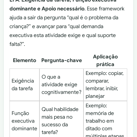
dominante e Apoio necessário
. Esse framework
ajuda a sair da pergunta “qual é o problema da
criança?” e avançar para “qual demanda
executiva esta atividade exige e qual suporte
falta?”.
Aplicação
Elemento
Pergunta-chave
prática
Exemplo: copiar,
O que a
Exigência
comparar,
atividade exige
da tarefa
lembrar, inibir,
cognitivamente?
planejar
Exemplo:
Qual habilidade
Função
memória de
mais pesa no
executiva
trabalho em
sucesso da
dominante
ditado com
tarefa?
múltiplas etapas