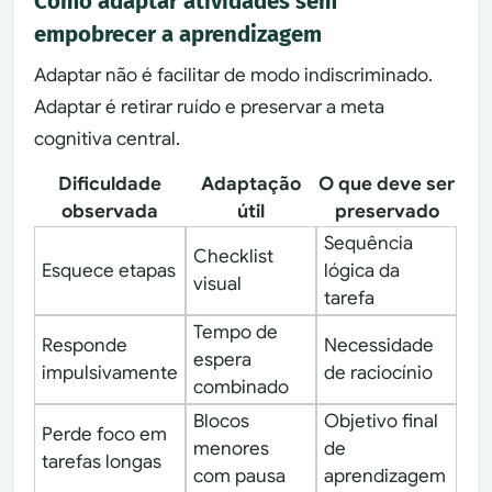
Como adaptar atividades sem
empobrecer a aprendizagem
Adaptar não é facilitar de modo indiscriminado.
Adaptar é retirar ruído e preservar a meta
cognitiva central.
Dificuldade
Adaptação
O que deve ser
observada
útil
preservado
Sequência
Checklist
Esquece etapas
lógica da
visual
tarefa
Tempo de
Responde
Necessidade
espera
impulsivamente
de raciocínio
combinado
Blocos
Objetivo final
Perde foco em
menores
de
tarefas longas
com pausa
aprendizagem