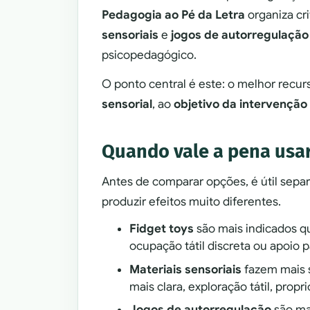
Pedagogia ao Pé da Letra
organiza cr
sensoriais
e
jogos de autorregulação
psicopedagógico.
O ponto central é este: o melhor recur
sensorial
, ao
objetivo da intervenção
Quando vale a pena usar
Antes de comparar opções, é útil sepa
produzir efeitos muito diferentes.
Fidget toys
são mais indicados q
ocupação tátil discreta ou apoio
Materiais sensoriais
fazem mais 
mais clara, exploração tátil, prop
Jogos de autorregulação
são ma