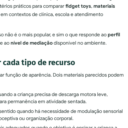
itérios práticos para comparar
fidget toys
,
materiais
em contextos de clínica, escola e atendimento
so não é o mais popular, e sim o que responde ao
perfil
e ao
nível de mediação
disponível no ambiente.
 cada tipo de recurso
rar função de aparência. Dois materiais parecidos podem
uando a criança precisa de descarga motora leve,
 para permanência em atividade sentada.
sentido quando há necessidade de modulação sensorial
rioceptiva ou organização corporal.
is adequados quando o objetivo é ensinar a criança a