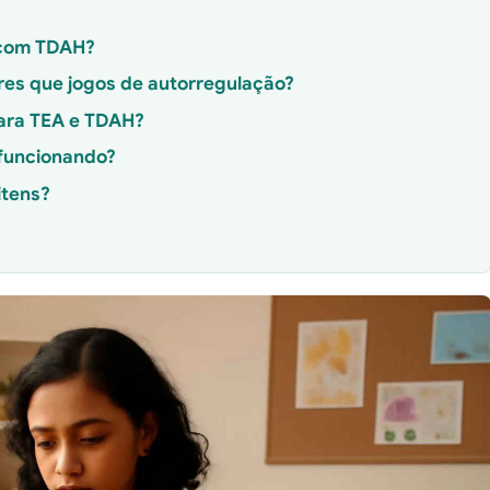
a com TDAH?
ores que jogos de autorregulação?
ara TEA e TDAH?
 funcionando?
itens?