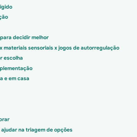
xigido
ação
 para decidir melhor
x materiais sensoriais x jogos de autorregulação
r escolha
mplementação
la e em casa
prar
 ajudar na triagem de opções