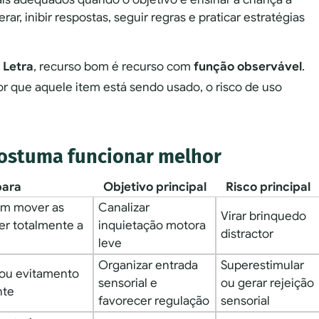
ar, inibir respostas, seguir regras e praticar estratégias
 Letra
, recurso bom é recurso com
função observável
.
or que aquele item está sendo usado, o risco de uso
ostuma funcionar melhor
para
Objetivo principal
Risco principal
am mover as
Canalizar
Virar brinquedo
r totalmente a
inquietação motora
distractor
leve
Organizar entrada
Superestimular
 ou evitamento
sensorial e
ou gerar rejeição
nte
favorecer regulação
sensorial