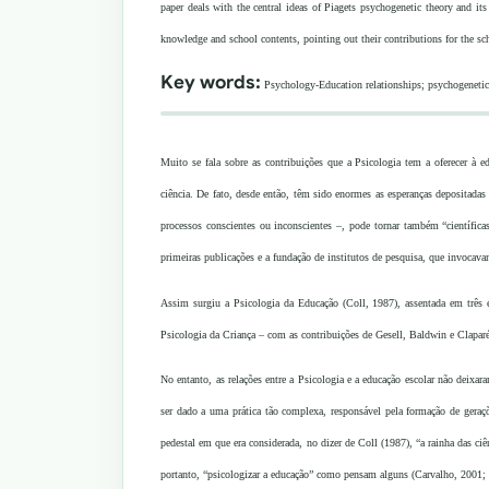
paper deals with the central ideas of Piagets psychogenetic theory and its
knowledge and school contents, pointing out their contributions for the sc
Key words:
Psychology-Education relationships; psychogenetic 
Muito se fala sobre as contribuições que a Psicologia tem a oferecer à 
ciência. De fato, desde então, têm sido enormes as esperanças depositadas
processos conscientes ou inconscientes –, pode tornar também “científica
primeiras publicações e a fundação de institutos de pesquisa, que invocav
Assim surgiu a Psicologia da Educação (Coll, 1987), assentada em três 
Psicologia da Criança – com as contribuições de Gesell, Baldwin e Clapar
No entanto, as relações entre a Psicologia e a educação escolar não deixa
ser dado a uma prática tão complexa, responsável pela formação de geraç
pedestal em que era considerada, no dizer de Coll (1987), “a rainha das ci
portanto, “psicologizar a educação” como pensam alguns (Carvalho, 2001; 