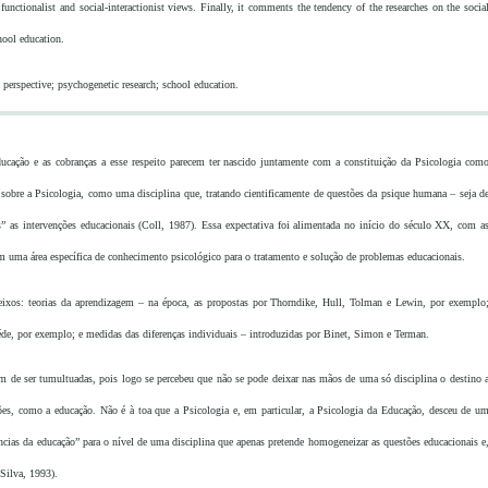
 functionalist and social-interactionist views. Finally, it comments the tendency of the researches on the socia
hool education.
perspective; psychogenetic research; school education.
educação e as cobranças a esse respeito parecem ter nascido juntamente com a constituição da Psicologia com
 sobre a Psicologia, como uma disciplina que, tratando cientificamente de questões da psique humana – seja d
s” as intervenções educacionais (Coll, 1987). Essa expectativa foi alimentada no início do século XX, com a
am uma área específica de conhecimento psicológico para o tratamento e solução de problemas educacionais.
eixos: teorias da aprendizagem – na época, as propostas por Thorndike, Hull, Tolman e Lewin, por exemplo
éde, por exemplo; e medidas das diferenças individuais – introduzidas por Binet, Simon e Terman.
ram de ser tumultuadas, pois logo se percebeu que não se pode deixar nas mãos de uma só disciplina o destino 
ões, como a educação. Não é à toa que a Psicologia e, em particular, a Psicologia da Educação, desceu de u
ências da educação” para o nível de uma disciplina que apenas pretende homogeneizar as questões educacionais e
Silva, 1993).