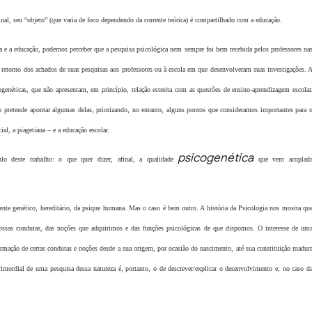
nal, seu “objeto” (que varia de foco dependendo da corrente teórica) é compartilhado com a educação.
a e a educação, podemos perceber que a pesquisa psicológica nem sempre foi bem recebida pelos professores na
 retorno dos achados de suas pesquisas aos professores ou à escola em que desenvolveram suas investigações. 
genéticas, que não apresentam, em princípio, relação estreita com as questões de ensino-aprendizagem escolar
ho pretende apontar algumas delas, priorizando, no entanto, alguns pontos que consideramos importantes para 
ial, a piagetiana – e a educação escolar.
psicogenética
ulo deste trabalho: o que quer dizer, afinal, a qualidade
que vem acoplad
ente genético, hereditário, da psique humana. Mas o caso é bem outro. A história da Psicologia nos mostra qu
ssas condutas, das noções que adquirimos e das funções psicológicas de que dispomos. O interesse de um
 formação de certas condutas e noções desde a sua origem, por ocasião do nascimento, até sua constituição madur
rimordial de uma pesquisa dessa natureza é, portanto, o de descrever/explicar o desenvolvimento e, no caso d