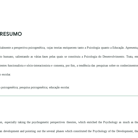
RESUMO
ialmente a perspectiva psicogenética, cujas teorias enriquecem tanto a Psicologia quanto a Educação. Apresenta
to humano, salientando as várias fases pelas quais se constituiu a Psicologia do Desenvolvimento. Trata, e
ertentes funcionalista e sócio-interacionista e comenta, por fim, a tendência das pesquisas sobre os conhecimento
 escolar.
 psicogenética; pesquisa psicogenética; educação escolar.
, especially taking the psychogenetic perspectives theories, which enriched the Psychology as much as th
uman development and pointing out the several phases which constituted the Psychology of the Development, th