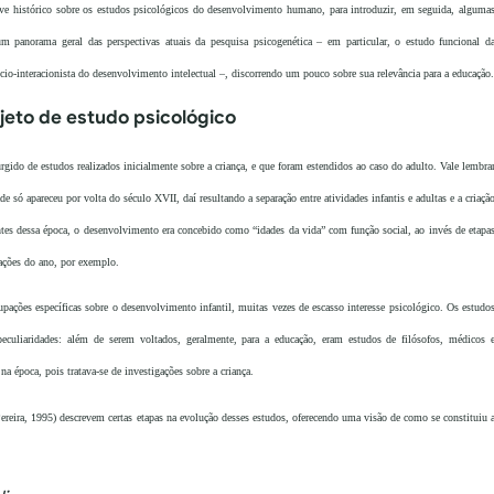
ve histórico sobre os estudos psicológicos do desenvolvimento humano, para introduzir, em seguida, alguma
 um panorama geral das perspectivas atuais da pesquisa psicogenética – em particular, o estudo funcional d
cio-interacionista do desenvolvimento intelectual –, discorrendo um pouco sobre sua relevância para a educação.
eto de estudo psicológico
gido de estudos realizados inicialmente sobre a criança, e que foram estendidos ao caso do adulto. Vale lembra
só apareceu por volta do século XVII, daí resultando a separação entre atividades infantis e adultas e a criaçã
Antes dessa época, o desenvolvimento era concebido como “idades da vida” com função social, ao invés de etapa
ações do ano, por exemplo.
upações específicas sobre o desenvolvimento infantil, muitas vezes de escasso interesse psicológico. Os estudo
culiaridades: além de serem voltados, geralmente, para a educação, eram estudos de filósofos, médicos 
 época, pois tratava-se de investigações sobre a criança.
reira, 1995) descrevem certas etapas na evolução desses estudos, oferecendo uma visão de como se constituiu 