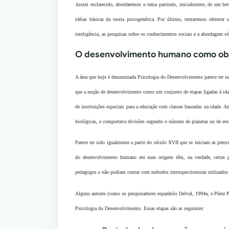
Assim esclarecido, abordaremos o tema partindo, inicialmente, de um bre
idéias básicas da teoria psicogenética. Por último, tentaremos oferecer
inteligência, as pesquisas sobre os conhecimentos sociais e a abordagem só
O desenvolvimento humano como obj
A área que hoje é denominada Psicologia do Desenvolvimento parece ter sur
que a noção de desenvolvimento como um conjunto de etapas ligadas à idade 
de instituições especiais para a educação com classes baseadas na idade. 
biológicas, e comportava divisões segundo o número de planetas ou de est
Parece ter sido igualmente a partir do século XVII que se iniciam as preoc
do desenvolvimento humano em suas origens têm, na verdade, certas pe
pedagogos e não podiam contar com métodos introspeccionistas utilizados na
Alguns autores (como os pesquisadores espanhóis Delval, 1994a, e Pérez Pe
Psicologia do Desenvolvimento. Essas etapas são as seguintes: