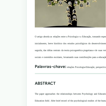
O artigo aborda as relações entre a Psicologia e a Educação, tomando espec
inicialmente, breve histórico dos estudos psicológicos do desenvolvimen
seguida, das idéias centrais da teoria psicogenética piagetiana e de suas v
sociais e conteúdos escolares, levantando suas contribuições para a educação
Palavras-chave:
relações Psicologia-Educação; perspectiva
ABSTRACT
The paper approaches the relationships between Psychology and Education
Education field. After brief record of the psychological studies of the h