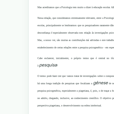
Mas acreditamos que a Psicologia tem muito a dizer à educação escolar. Afi
Nessa relação, que consideramos extremamente relevante, entre a Psicologi
escolas, principalmente se lembrarmos que os pesquisadores raramente dão
desconfiança é especialmente observada com relação às investigações psico
Mas, a nosso ver, são muitas as contribuições daí advindas e este trabal
estabelecimento de certas relações entre a pesquisa psicogenética – em espec
Cabe esclarecer, inicialmente, o próprio termo que é central no tít
pesquisa
à
?
O termo pode fazer crer que vamos tratar de investigações sobre o compon
gênese
há uma longa tradição de pesquisas que focalizam a
de no
pesquisa psicogenética, especialmente a piagetiana, é, pois, o de traçar a
no adulto, chegando, inclusive, ao conhecimento científico. O objetivo p
perspectiva piagetiana, o desenvolvimento na esfera intelectual.