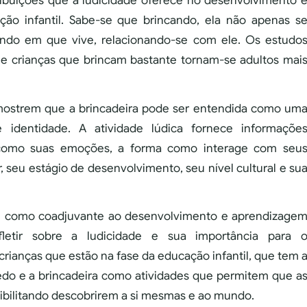
ibuições que a ludicidade oferece no desenvolvimento 
ão infantil. Sabe-se que brincando, ela não apenas s
mundo em que vive, relacionando-se com ele. Os estudo
que crianças que brincam bastante tornam-se adultos mai
 mostrem que a brincadeira pode ser entendida como um
e identidade. A atividade lúdica fornece informaçõe
, como suas emoções, a forma como interage com seu
 seu estágio de desenvolvimento, seu nível cultural e su
ade como coadjuvante ao desenvolvimento e aprendizage
letir sobre a ludicidade e sua importância para 
ianças que estão na fase da educação infantil, que tem 
uedo e a brincadeira como atividades que permitem que a
ibilitando descobrirem a si mesmas e ao mundo.