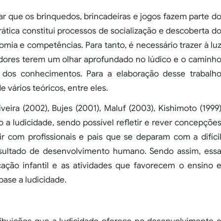
r que os brinquedos, brincadeiras e jogos fazem parte d
prática constitui processos de socialização e descoberta d
mia e competências. Para tanto, é necessário trazer à lu
dores terem um olhar aprofundado no lúdico e o caminh
o dos conhecimentos. Para a elaboração desse trabalh
 vários teóricos, entre eles.
iveira (2002), Bujes (2001), Maluf (2003), Kishimoto (1999
ho a ludicidade, sendo possível refletir e rever concepçõe
ir com profissionais e pais que se deparam com a difíci
esultado de desenvolvimento humano. Sendo assim, ess
ção infantil e as atividades que favorecem o ensino 
base a ludicidade.