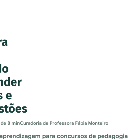
ra
do
nder
s e
stões
 de 8 min
Curadoria de Professora Fábia Monteiro
a aprendizagem para concursos de pedagogia