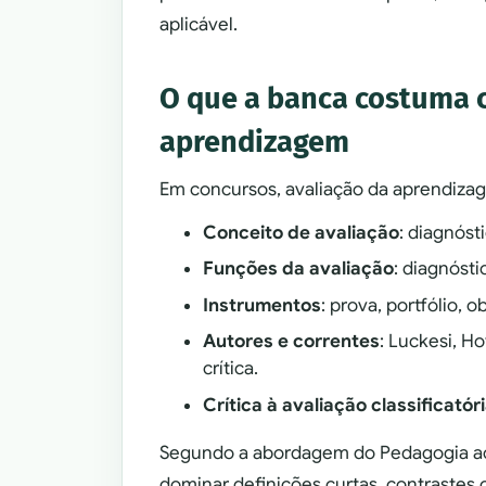
aplicável.
O que a banca costuma 
aprendizagem
Em concursos, avaliação da aprendiza
Conceito de avaliação
: diagnós
Funções da avaliação
: diagnósti
Instrumentos
: prova, portfólio, 
Autores e correntes
: Luckesi, H
crítica.
Crítica à avaliação classificatór
Segundo a abordagem do Pedagogia ao 
dominar definições curtas, contrastes co