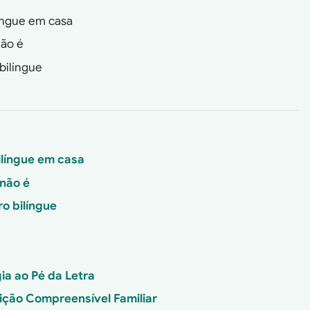
língue em casa
não é
 bilíngue
bilíngue em casa
 não é
ro bilíngue
a ao Pé da Letra
sição Compreensível Familiar