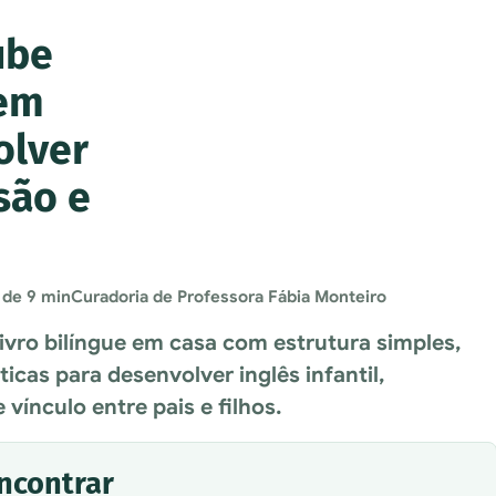
ube
 em
olver
são e
 de 9 min
Curadoria de Professora Fábia Monteiro
vro bilíngue em casa com estrutura simples,
ticas para desenvolver inglês infantil,
vínculo entre pais e filhos.
encontrar