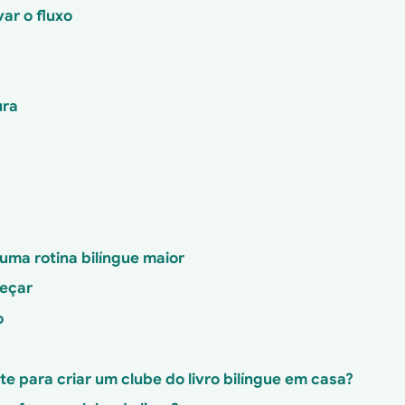
ar o fluxo
a
ura
 uma rotina bilíngue maior
meçar
o
te para criar um clube do livro bilíngue em casa?