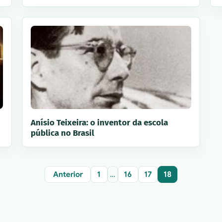
Anísio Teixeira: o inventor da escola
pública no Brasil
Anterior
1
…
16
17
18