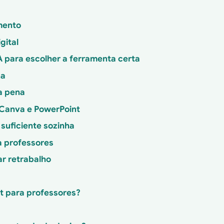
mento
gital
A para escolher a ferramenta certa
na
a pena
 Canva e PowerPoint
uficiente sozinha
a professores
r retrabalho
t para professores?