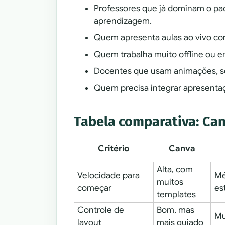
Professores que já dominam o pa
aprendizagem.
Quem apresenta aulas ao vivo com 
Quem trabalha muito offline ou e
Docentes que usam animações, seq
Quem precisa integrar apresentaçõ
Tabela comparativa: Can
Critério
Canva
Alta, com
Velocidade para
Mé
muitos
começar
es
templates
Controle de
Bom, mas
Mu
layout
mais guiado