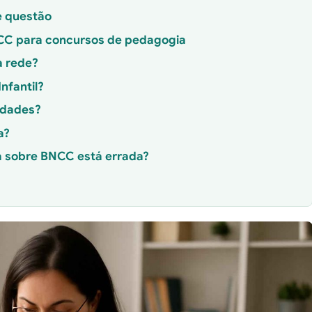
e questão
CC para concursos de pedagogia
a rede?
nfantil?
lidades?
a?
a sobre BNCC está errada?