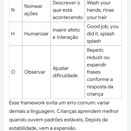
Descrever o
Wash your
Nomear
N
que está
hands, rinse
ações
acontecendo
your hair
Good job, you
Inserir afeto
H
Humanizar
did it, splash
e interação
splash
Repetir,
reduzir ou
expandir
Ajustar
O
Observar
frases
dificuldade
conforme a
resposta da
criança
Esse framework evita um erro comum: variar
demais a linguagem. Crianças aprendem melhor
quando ouvem padrões estáveis. Depois da
estabilidade, vem a expansão.