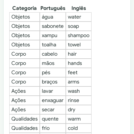
Categoria
Português
Inglês
Objetos
água
water
Objetos
sabonete
soap
Objetos
xampu
shampoo
Objetos
toalha
towel
Corpo
cabelo
hair
Corpo
mãos
hands
Corpo
pés
feet
Corpo
braços
arms
Ações
lavar
wash
Ações
enxaguar
rinse
Ações
secar
dry
Qualidades
quente
warm
Qualidades
frio
cold