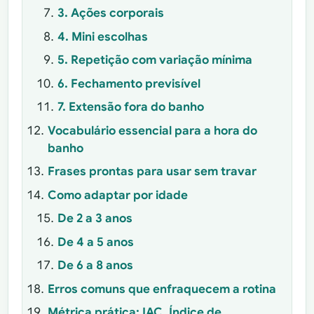
3. Ações corporais
4. Mini escolhas
5. Repetição com variação mínima
6. Fechamento previsível
7. Extensão fora do banho
Vocabulário essencial para a hora do
banho
Frases prontas para usar sem travar
Como adaptar por idade
De 2 a 3 anos
De 4 a 5 anos
De 6 a 8 anos
Erros comuns que enfraquecem a rotina
Métrica prática: IAC, Índice de